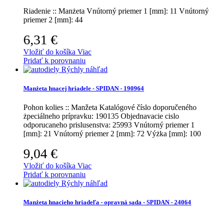
Riadenie :: Manżeta
Vnútorný priemer 1 [mm]: 11 Vnútorný
priemer 2 [mm]: 44
6,31 €
Vložiť do košíka
Viac
Pridať k porovnaniu
Rýchly náhľad
Manżeta hnacej hriadele - SPIDAN - 190964
Pohon kolies :: Manžeta
Katalógové číslo doporučeného
żpeciálneho prípravku: 190135 Objednavacie cislo
odporucaneho prislusenstva: 25993 Vnútorný priemer 1
[mm]: 21 Vnútorný priemer 2 [mm]: 72 Výżka [mm]: 100
9,04 €
Vložiť do košíka
Viac
Pridať k porovnaniu
Rýchly náhľad
Manżeta hnacieho hriadeľa - opravná sada - SPIDAN - 24064