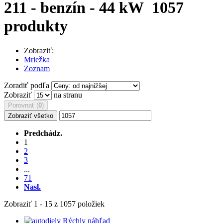
211 - benzín - 44 kW
1057
produkty
Zobraziť:
Mriežka
Zoznam
Zoradiť podľa
Zobraziť
na stranu
Porovnať (
0
)
Zobraziť všetko
Predchádz.
1
2
3
...
71
Nasl.
Zobraziť 1 - 15 z 1057 položiek
Rýchly náhľad