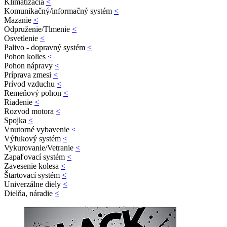
Klimatizácia
<
Komunikačný/informačný systém
<
Mazanie
<
Odpruženie/Tlmenie
<
Osvetlenie
<
Palivo - dopravný systém
<
Pohon kolies
<
Pohon nápravy
<
Príprava zmesi
<
Prívod vzduchu
<
Remeňový pohon
<
Riadenie
<
Rozvod motora
<
Spojka
<
Vnutorné vybavenie
<
Výfukový systém
<
Vykurovanie/Vetranie
<
Zapaľovací systém
<
Zavesenie kolesa
<
Štartovací systém
<
Univerzálne diely
<
Dielňa, náradie
<