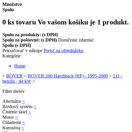
Množstvo
Spolu
0
ks tovaru
Vo vašom košíku je 1 produkt.
Spolu za produkty: (s DPH)
Spolu za poštovné: (s DPH)
Doručenie zdarma!
Spolu (s DPH)
Pokračovať v nákupe
Prejsť na objednávku
Kategórie
Home
>
ROVER
>
ROVER 200 Hatchback (RF) - 1995-2000
>
211 -
benzín - 44 kW
>
Filter dielov
Alternátor
<
Brzdový systém
<
Čistenie skiel
<
Motor
<
Chladenie
<
Karoséria
<