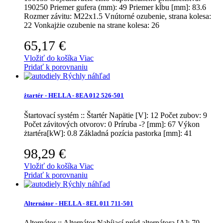
190250 Priemer gufera (mm): 49 Priemer kĺbu [mm]: 83.6
Rozmer závitu: M22x1.5 Vnútorné ozubenie, strana kolesa:
22 Vonkajżie ozubenie na strane kolesa: 26
65,17 €
Vložiť do košíka
Viac
Pridať k porovnaniu
Rýchly náhľad
żtartér - HELLA - 8EA 012 526-501
Štartovací systém :: Štartér
Napätie [V]: 12 Počet zubov: 9
Počet závitových otvorov: 0 Príruba -? [mm]: 67 Výkon
żtartéra[kW]: 0.8 Základná pozícia pastorka [mm]: 41
98,29 €
Vložiť do košíka
Viac
Pridať k porovnaniu
Rýchly náhľad
Alternátor - HELLA - 8EL 011 711-501
Alternátor :: Alternátor
Nabíjací prúd alternátora [A]: 70