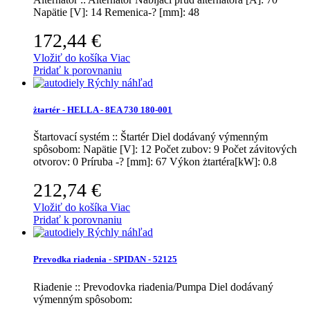
Napätie [V]: 14 Remenica-? [mm]: 48
172,44 €
Vložiť do košíka
Viac
Pridať k porovnaniu
Rýchly náhľad
żtartér - HELLA - 8EA 730 180-001
Štartovací systém :: Štartér
Diel dodávaný výmenným
spôsobom: Napätie [V]: 12 Počet zubov: 9 Počet závitových
otvorov: 0 Príruba -? [mm]: 67 Výkon żtartéra[kW]: 0.8
212,74 €
Vložiť do košíka
Viac
Pridať k porovnaniu
Rýchly náhľad
Prevodka riadenia - SPIDAN - 52125
Riadenie :: Prevodovka riadenia/Pumpa
Diel dodávaný
výmenným spôsobom: