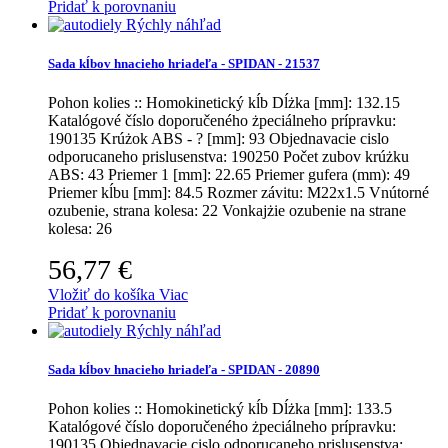
Pridať k porovnaniu
Rýchly náhľad
Sada kĺbov hnacieho hriadeľa - SPIDAN - 21537
Pohon kolies :: Homokinetický kĺb
Dĺżka [mm]: 132.15
Katalógové číslo doporučeného żpeciálneho prípravku:
190135 Krúżok ABS - ? [mm]: 93 Objednavacie cislo
odporucaneho prislusenstva: 190250 Počet zubov krúżku
ABS: 43 Priemer 1 [mm]: 22.65 Priemer gufera (mm): 49
Priemer kĺbu [mm]: 84.5 Rozmer závitu: M22x1.5 Vnútorné
ozubenie, strana kolesa: 22 Vonkajżie ozubenie na strane
kolesa: 26
56,77 €
Vložiť do košíka
Viac
Pridať k porovnaniu
Rýchly náhľad
Sada kĺbov hnacieho hriadeľa - SPIDAN - 20890
Pohon kolies :: Homokinetický kĺb
Dĺżka [mm]: 133.5
Katalógové číslo doporučeného żpeciálneho prípravku:
190135 Objednavacie cislo odporucaneho prislusenstva: