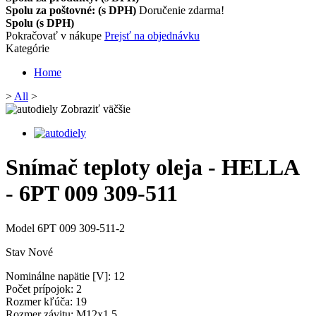
Spolu za poštovné: (s DPH)
Doručenie zdarma!
Spolu (s DPH)
Pokračovať v nákupe
Prejsť na objednávku
Kategórie
Home
>
All
>
Zobraziť väčšie
Snímač teploty oleja - HELLA
- 6PT 009 309-511
Model
6PT 009 309-511-2
Stav
Nové
Nominálne napätie [V]: 12
Počet prípojok: 2
Rozmer kľúča: 19
Rozmer závitu: M12x1,5