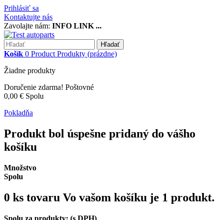
Prihlásiť sa
Kontaktujte nás
Zavolajte nám:
INFO LINK ...
Hľadať
Košík
0
Product
Produkty
(prázdne)
Žiadne produkty
Doručenie zdarma!
Poštovné
0,00 €
Spolu
Pokladňa
Produkt bol úspešne pridaný do vášho
košíku
Množstvo
Spolu
0
ks tovaru
Vo vašom košíku je 1 produkt.
Spolu za produkty: (s DPH)