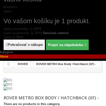
Množstvo
Spolu
Vo vašom košíku je 1 produkt.
Spolu za produkty: (s DPH)
Spolu za poštovné: (s DPH)
Doručenie zdarma!
Spolu (s DPH)
Pokračovať v nákupe
Prejsť na objednávku
Kategórie
Home
ROVER
ROVER METRO Box Body / Hatchback (XF) -
ROVER METRO BOX BODY / HATCHBACK (XF) -
There are no products in this category.