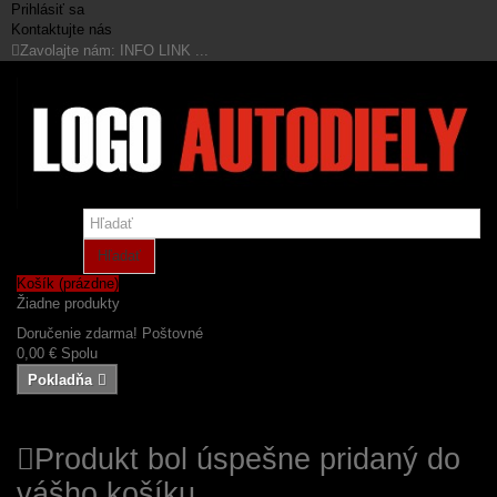
Prihlásiť sa
Kontaktujte nás
Zavolajte nám:
INFO LINK ...
Hľadať
Košík
(prázdne)
Žiadne produkty
Doručenie zdarma!
Poštovné
0,00 €
Spolu
Pokladňa
Produkt bol úspešne pridaný do
vášho košíku