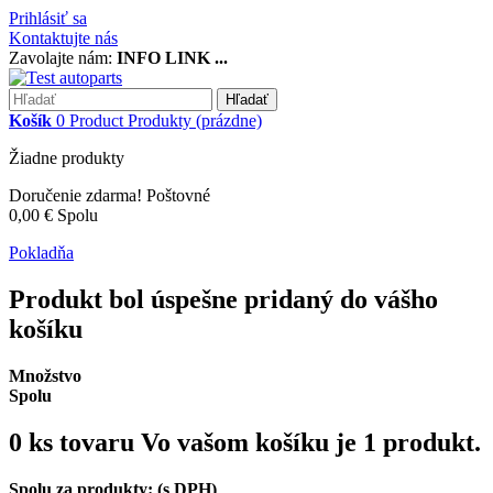
Prihlásiť sa
Kontaktujte nás
Zavolajte nám:
INFO LINK ...
Hľadať
Košík
0
Product
Produkty
(prázdne)
Žiadne produkty
Doručenie zdarma!
Poštovné
0,00 €
Spolu
Pokladňa
Produkt bol úspešne pridaný do vášho
košíku
Množstvo
Spolu
0
ks tovaru
Vo vašom košíku je 1 produkt.
Spolu za produkty: (s DPH)