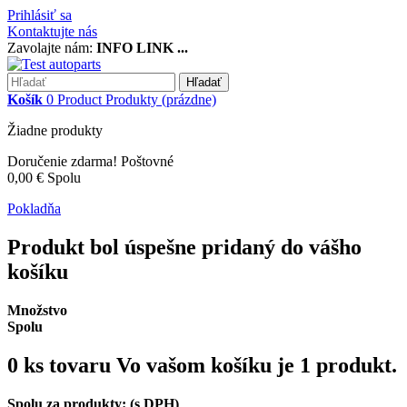
Prihlásiť sa
Kontaktujte nás
Zavolajte nám:
INFO LINK ...
Hľadať
Košík
0
Product
Produkty
(prázdne)
Žiadne produkty
Doručenie zdarma!
Poštovné
0,00 €
Spolu
Pokladňa
Produkt bol úspešne pridaný do vášho
košíku
Množstvo
Spolu
0
ks tovaru
Vo vašom košíku je 1 produkt.
Spolu za produkty: (s DPH)