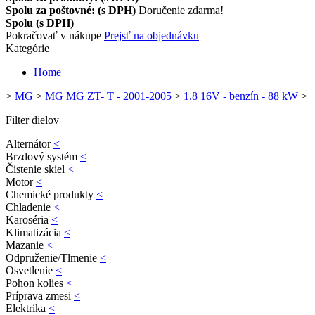
Spolu za poštovné: (s DPH)
Doručenie zdarma!
Spolu (s DPH)
Pokračovať v nákupe
Prejsť na objednávku
Kategórie
Home
>
MG
>
MG MG ZT- T - 2001-2005
>
1.8 16V - benzín - 88 kW
>
Filter dielov
Alternátor
<
Brzdový systém
<
Čistenie skiel
<
Motor
<
Chemické produkty
<
Chladenie
<
Karoséria
<
Klimatizácia
<
Mazanie
<
Odpruženie/Tlmenie
<
Osvetlenie
<
Pohon kolies
<
Príprava zmesi
<
Elektrika
<