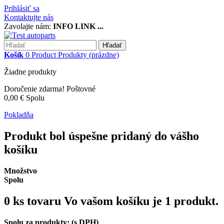
Prihlásiť sa
Kontaktujte nás
Zavolajte nám:
INFO LINK ...
Hľadať
Košík
0
Product
Produkty
(prázdne)
Žiadne produkty
Doručenie zdarma!
Poštovné
0,00 €
Spolu
Pokladňa
Produkt bol úspešne pridaný do vášho
košíku
Množstvo
Spolu
0
ks tovaru
Vo vašom košíku je 1 produkt.
Spolu za produkty: (s DPH)