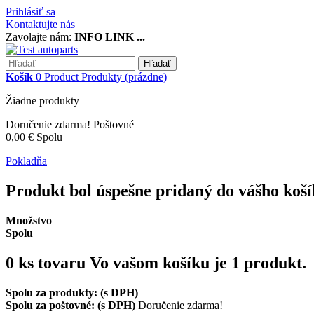
Prihlásiť sa
Kontaktujte nás
Zavolajte nám:
INFO LINK ...
Hľadať
Košík
0
Product
Produkty
(prázdne)
Žiadne produkty
Doručenie zdarma!
Poštovné
0,00 €
Spolu
Pokladňa
Produkt bol úspešne pridaný do vášho koš
Množstvo
Spolu
0
ks tovaru
Vo vašom košíku je 1 produkt.
Spolu za produkty: (s DPH)
Spolu za poštovné: (s DPH)
Doručenie zdarma!