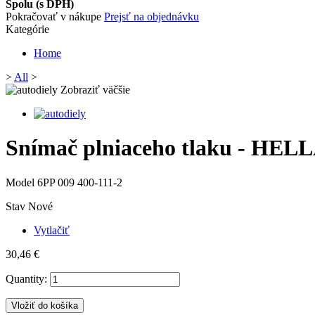
Spolu (s DPH)
Pokračovať v nákupe
Prejsť na objednávku
Kategórie
Home
>
All
>
Zobraziť väčšie
Snímač plniaceho tlaku - HELL
Model
6PP 009 400-111-2
Stav
Nové
Vytlačiť
30,46 €
Quantity:
Vložiť do košíka